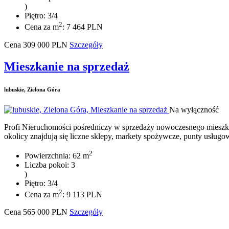
)
Piętro: 3/4
2
Cena za m
: 7 464 PLN
Cena
309 000
PLN
Szczegóły
Mieszkanie na sprzedaż
lubuskie, Zielona Góra
Na wyłączność
Profi Nieruchomości pośredniczy w sprzedaży nowoczesnego mieszkan
okolicy znajdują się liczne sklepy, markety spożywcze, punty usługowe
2
Powierzchnia: 62 m
Liczba pokoi: 3
)
Piętro: 3/4
2
Cena za m
: 9 113 PLN
Cena
565 000
PLN
Szczegóły