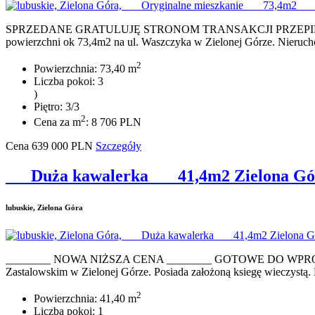
SPRZEDANE GRATULUJĘ STRONOM TRANSAKCJI PRZEPIĘKNE M
powierzchni ok 73,4m2 na ul. Waszczyka w Zielonej Górze. Nierucho
2
Powierzchnia: 73,40 m
Liczba pokoi: 3
)
Piętro: 3/3
2
Cena za m
: 8 706 PLN
Cena
639 000
PLN
Szczegóły
___Duża kawalerka___ 41,4m2 Zielona Gó
lubuskie, Zielona Góra
________ NOWA NIŻSZA CENA ________ GOTOWE DO WPROWADZEN
Zastalowskim w Zielonej Górze. Posiada założoną ksiegę wieczystą. Ni
2
Powierzchnia: 41,40 m
Liczba pokoi: 1