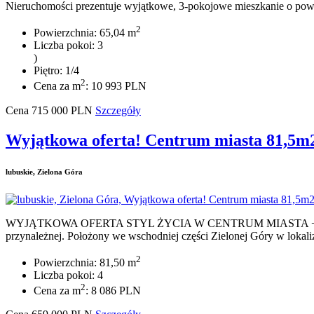
Nieruchomości prezentuje wyjątkowe, 3-pokojowe mieszkanie o powier
2
Powierzchnia: 65,04 m
Liczba pokoi: 3
)
Piętro: 1/4
2
Cena za m
: 10 993 PLN
Cena
715 000
PLN
Szczegóły
Wyjątkowa oferta! Centrum miasta 81,5
lubuskie, Zielona Góra
WYJĄTKOWA OFERTA STYL ŻYCIA W CENTRUM MIASTA + POTENCJ
przynależnej. Położony we wschodniej części Zielonej Góry w lokali
2
Powierzchnia: 81,50 m
Liczba pokoi: 4
2
Cena za m
: 8 086 PLN