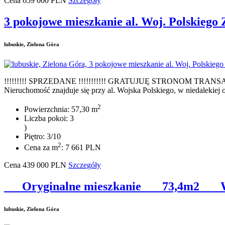
Cena
659 000
PLN
Szczegóły
3 pokojowe mieszkanie al. Woj. Polskiego
lubuskie, Zielona Góra
!!!!!!!!! SPRZEDANE !!!!!!!!!!! GRATUJUĘ STRONOM TRANSAKCJI
Nieruchomość znajduje się przy al. Wojska Polskiego, w niedalekiej od
2
Powierzchnia: 57,30 m
Liczba pokoi: 3
)
Piętro: 3/10
2
Cena za m
: 7 661 PLN
Cena
439 000
PLN
Szczegóły
___Oryginalne mieszkanie___ 73,4m2___
lubuskie, Zielona Góra