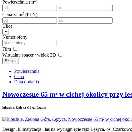
2
Powierzchnia (m
)
2
Cena za m
(PLN)
Ulica
Numer oferty
Film
Wirtualny spacer / widok 3D
Szukaj
Powierzchnia
Cena
Data dodania
Nowoczesne 65 m² w cichej okolicy przy le
lubuskie, Zielona Góra, Łężyca
Design, klimatyzacja i las na wyciągnięcie ręki Łężyca, os. Czark