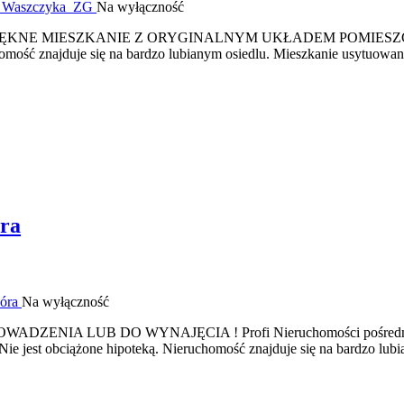
Na wyłączność
IESZKANIE Z ORYGINALNYM UKŁADEM POMIESZCZEŃ Profi N
mość znajduje się na bardzo lubianym osiedlu. Mieszkanie usytuowane 
ra
Na wyłączność
IA LUB DO WYNAJĘCIA ! Profi Nieruchomości pośredniczy prz
e jest obciążone hipoteką. Nieruchomość znajduje się na bardzo lubian