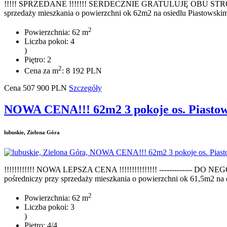
!!!!! SPRZEDANE !!!!!!! SERDECZNIE GRATULUJĘ OBU STRONO
sprzedaży mieszkania o powierzchni ok 62m2 na osiedlu Piastowskim 
2
Powierzchnia: 62 m
Liczba pokoi: 4
)
Piętro: 2
2
Cena za m
: 8 192 PLN
Cena
507 900
PLN
Szczegóły
NOWA CENA!!! 62m2 3 pokoje os. Piastow
lubuskie, Zielona Góra
!!!!!!!!!!!! NOWA LEPSZA CENA !!!!!!!!!!!!!!! ------------- DO
pośredniczy przy sprzedaży mieszkania o powierzchni ok 61,5m2 na 
2
Powierzchnia: 62 m
Liczba pokoi: 3
)
Piętro: 4/4