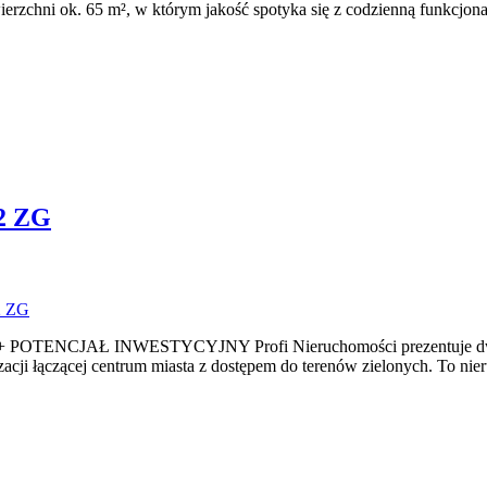
zchni ok. 65 m², w którym jakość spotyka się z codzienną funkcjonal
m2 ZG
AŁ INWESTYCYJNY Profi Nieruchomości prezentuje dwupozio
zacji łączącej centrum miasta z dostępem do terenów zielonych. To ni